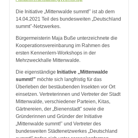
Wildbienen
Die Initiative „Mittenwalde summt!" ist ab dem
Wildbienenarten
Bestäubungsfunktion
14.04.2021 Teil des bundesweiten „Deutschland
Gefährdung
summt"-Netzwerkes.
Schutz
und
Bürgermeisterin Maja Buße unterzeichnete die
Hilfe
Kooperationsvereinbarung im Rahmen des
Literatur
Links
ersten Kennenlern-Workshops in der
Mehrzweckhalle Mittenwalde.
Bienenfreundlich
Gärtnern
Die eigenständige
Initiative „Mittenwalde
Allgemein
Links
summt!"
möchte sich langfristig für das
Überleben der bestäubenden Insekten vor Ort
Biologische
Vielfalt
einsetzen. Vertreterinnen und Vertreter der Stadt
Mittenwalde, verschiedener Parteien, Kitas,
Gärtnereien, der „Bienenstadt" sowie die
Gründerinnen und Gründer der Initiative
„Mittenwalde summt!" und Vertreter des
bundesweiten Städtenetzwerkes „Deutschland