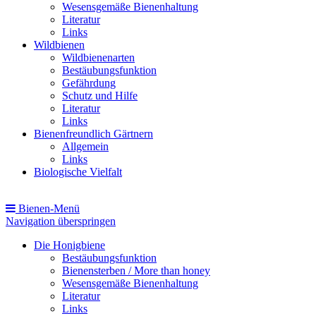
Wesensgemäße Bienenhaltung
Literatur
Links
Wildbienen
Wildbienenarten
Bestäubungsfunktion
Gefährdung
Schutz und Hilfe
Literatur
Links
Bienenfreundlich Gärtnern
Allgemein
Links
Biologische Vielfalt
Bienen-Menü
Navigation überspringen
Die Honigbiene
Bestäubungsfunktion
Bienensterben / More than honey
Wesensgemäße Bienenhaltung
Literatur
Links